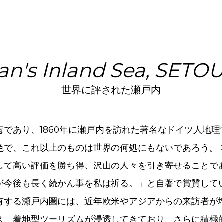
an's Inland Sea, SETO
世界に評された瀬戸内
であり、1860年に瀬戸内を訪れた著名なドイツ人地
色で、これ以上のものは世界の何処にもないであろう。
して高い評価を勝ち得、沢山の人々を引き寄せることで
が今後も長く続かん事を私は祈る。」と自著で賞賛して
有する瀬戸内圏には、近年欧米やアジアからの来訪者が
ス、着地型ツーリズムが浸透してきており、さらに積極