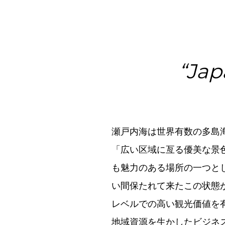
“Jap
瀬戸内海は世界有数の多島海
「広い区域に亙る優美な景
も魅力のある場所の一つと
い間保たれて来たこの状態
レベルでの高い観光価値を
地域資源を生かしたビジネ