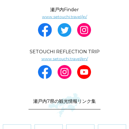
瀬戸内Finder
www.setouchi.travel/jp/
SETOUCHI REFLECTION TRIP
www.setouchi.travel/en/
瀬戸内7県の観光情報リンク集