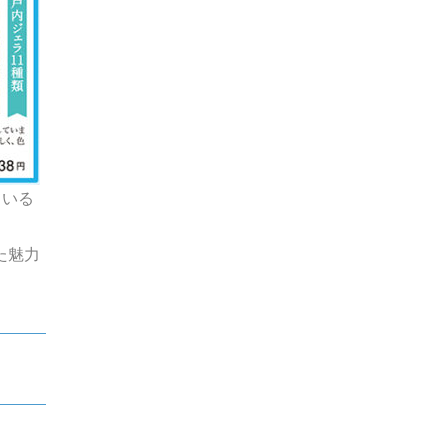
ている
た魅力