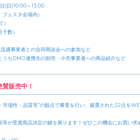
日)10:00～13:00
。フェスタ会場内）
にて）
若干数）
元流通事業者との合同商談会への参加など
とうちDMO連携先の卸売・小売事業者への商品紹介など
絶賛販売中！
・市場性・品質等”の観点で審査を行い、厳選された22点をWE
額等が受賞商品決定の鍵を握ります！ぜひこの機会にお買い求