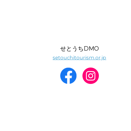
せとうちDMO
setouchitourism.or.jp