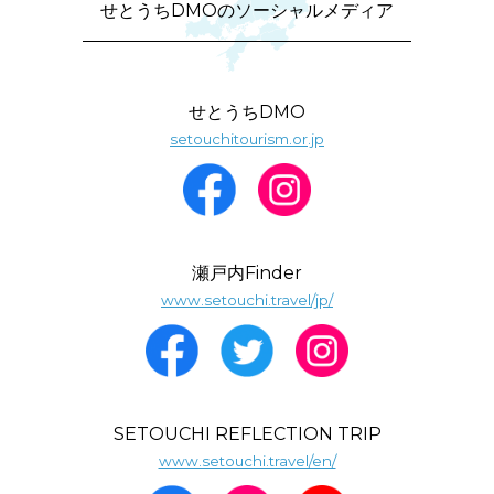
せとうちDMOのソーシャルメディア
せとうちDMO
setouchitourism.or.jp
瀬戸内Finder
www.setouchi.travel/jp/
SETOUCHI REFLECTION TRIP
www.setouchi.travel/en/