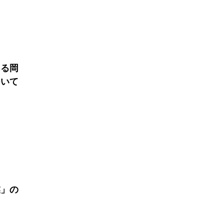
よる岡
ついて
業」の