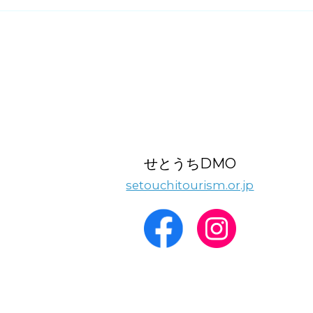
せとうちDMO
setouchitourism.or.jp