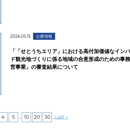
2026.05.15
公募情報
「「せとうちエリア」における高付加価値なイン
ド観光地づくりに係る地域の合意形成のための事
営事業」の審査結果について
4
5
...
10
20
30
...
Last »