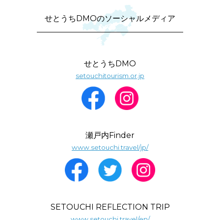
せとうちDMOのソーシャルメディア
せとうちDMO
setouchitourism.or.jp
瀬戸内Finder
www.setouchi.travel/jp/
SETOUCHI REFLECTION TRIP
www.setouchi.travel/en/