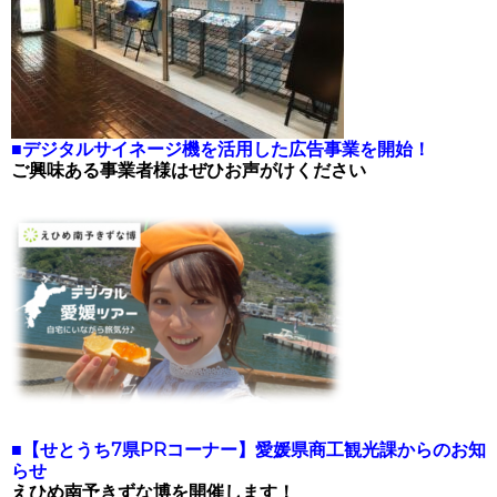
■
デジタルサイネージ機を活用した広告事業を開始！
ご興味ある事業者様はぜひお声がけください
■
【せとうち7県PRコーナー】愛媛県商工観光課からのお知
らせ
えひめ南予きずな博を開催します！