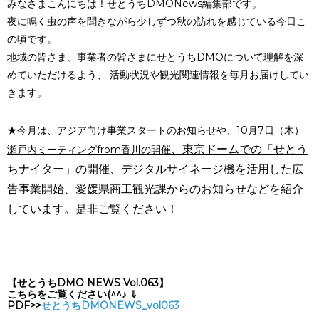
みなさまこんにちは！せとうちDMONews編集部です。
夜に鳴く虫の声を聞きながら少しずつ秋の訪れを感じている今日こ
の頃です。
地域の皆さま、事業者の皆さまにせとうちDMOについて理解を深
めていただけるよう、 活動状況や観光関連情報を毎月お届けしてい
きます。
★今月は、
アジア向け事業スタートのお知らせや、10月7日（木）
、東京ドームでの「せとう
瀬戸内ミーティングfrom香川の開催
ちナイター」の開催、デジタルサイネージ機を活用した広
告事業開始、愛媛県商工観光課からのお知らせ
などを紹介
しています。
是非ご覧ください！
【せとうちDMO NEWS Vol.063】
こちらをご覧ください(^^♪ ⇓
PDF>>
せとうちDMONEWS_vol063